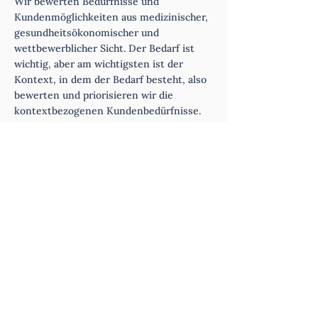
Wir bewerten Bedürfnisse und
Kundenmöglichkeiten aus medizinischer,
gesundheitsökonomischer und
wettbewerblicher Sicht. Der Bedarf ist
wichtig, aber am wichtigsten ist der
Kontext, in dem der Bedarf besteht, also
bewerten und priorisieren wir die
kontextbezogenen Kundenbedürfnisse.
Daraus ergibt sich eine Strategie: wo wir
spielen, wie wir spielen und wie wir
gewinnen können.
Wir erleben es oft: Bedürfnisse werden
schnell links liegen gelassen, die Leute
wollen eigentlich Lösungen entwickeln.
Ein Zitat aus einem aktuellen Projekt:
Das Bedürfnis wurde klar erkannt aber
die Reaktion eines Entwicklers war: «Ich
mag dieses Kundenbedürfnis nicht. Ich
möchte aber lieber etwas anderes bauen.»
Wie gehst du mit solchen Situationen