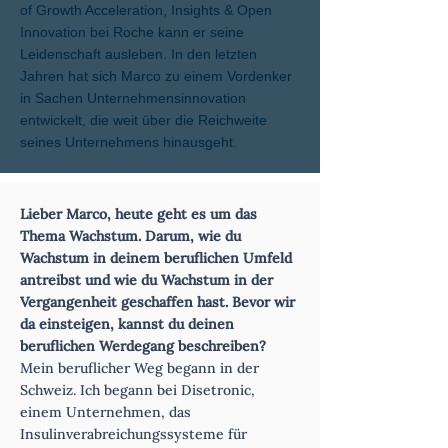
of Growth Acceleration, Insights & Open
Innovation bei Roche kann er seine
Leidenschaft ausleben. In den letzten
Jahren hat sich Marco zu einem Vordenker
in Sachen Unternehmensinnovation
entwickelt, die weit über die Reichweite
seines Unternehmens hinausgeht.
Lieber Marco, heute geht es um das
Thema Wachstum. Darum, wie du
Wachstum in deinem beruflichen Umfeld
antreibst und wie du Wachstum in der
Vergangenheit geschaffen hast. Bevor wir
da einsteigen, kannst du deinen
beruflichen Werdegang beschreiben?
Mein beruflicher Weg begann in der
Schweiz. Ich begann bei Disetronic,
einem Unternehmen, das
Insulinverabreichungssysteme für