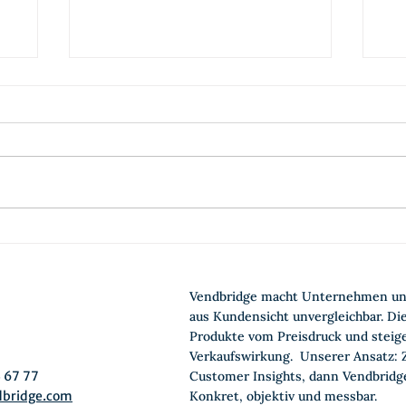
Wie viel Innovation muss
Pr
sein?
Ku
mi
Vendbridge macht Unternehmen un
En
aus Kundensicht unvergleichbar. Die
Produkte vom Preisdruck und steige
Verkaufswirkung. Unserer Ansatz: 
3 67 77
Customer Insights, dann Vendbridg
dbridge.com
Konkret, objektiv und messbar.