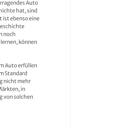
vorragendes Auto 
ichte hat, sind 
 ist ebenso eine 
Geschichte 
n noch 
lernen, können 
 Auto erfüllen 
um Standard 
g nicht mehr 
Märkten, in 
g von solchen 