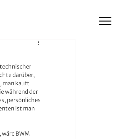
 technischer 
hte darüber, 
, man kauft 
ie während der 
s, persönliches 
nten ist man 
, wäre BWM 