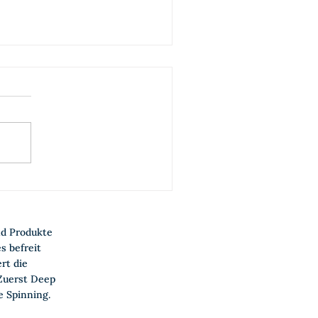
oduktmanagement aus
ndensicht vorantreiben
t Jobs-to-be-done bei
d Produkte
ergie360
s befreit
rt die
Zuerst Deep
e Spinning.