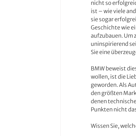
nicht so erfolgre
ist – wie viele a
sie sogar erfolgre
Geschichte wie ei
aufzubauen. Um z
uninspirierend s
Sie eine überzeu
BMW beweist dies
wollen, ist die Li
geworden. Als Aut
den größten Markta
denen technischer
Punkten nicht da
Wissen Sie, welch