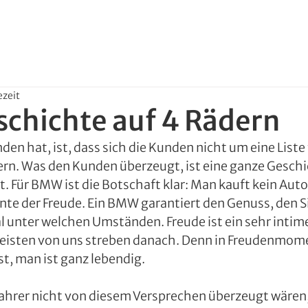
ezeit
schichte auf 4 Rädern
n hat, ist, dass sich die Kunden nicht um eine Liste
. Was den Kunden überzeugt, ist eine ganze Geschic
t. Für BMW ist die Botschaft klar: Man kauft kein Auto
e der Freude. Ein BMW garantiert den Genuss, den S
al unter welchen Umständen. Freude ist ein sehr intime
meisten von uns streben danach. Denn in Freudenmome
st, man ist ganz lebendig.
rer nicht von diesem Versprechen überzeugt wären