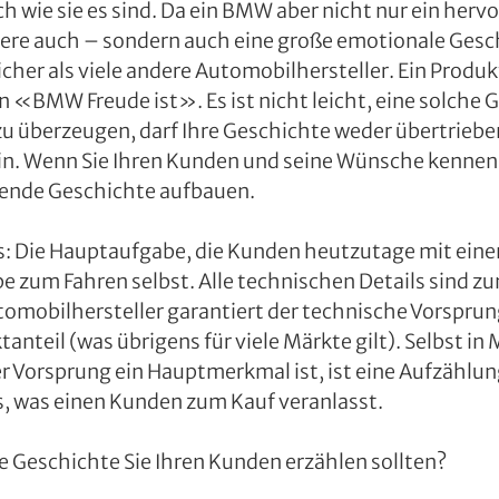
ich wie sie es sind. Da ein BMW aber nicht nur ein her
ndere auch – sondern auch eine große emotionale Gesch
icher als viele andere Automobilhersteller. Ein Produkt
n «BMW Freude ist». Es ist nicht leicht, eine solche 
u überzeugen, darf Ihre Geschichte weder übertriebe
ein. Wenn Sie Ihren Kunden und seine Wünsche kennen 
gende Geschichte aufbauen.
: Die Hauptaufgabe, die Kunden heutzutage mit einem
ebe zum Fahren selbst. Alle technischen Details sind z
omobilhersteller garantiert der technische Vorsprun
nteil (was übrigens für viele Märkte gilt). Selbst in 
 Vorsprung ein Hauptmerkmal ist, ist eine Aufzählun
s, was einen Kunden zum Kauf veranlasst.
e Geschichte Sie Ihren Kunden erzählen sollten?