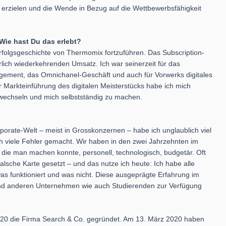
erzielen und die Wende in Bezug auf die Wettbewerbsfähigkeit
Wie hast Du das erlebt?
 Erfolgsgeschichte von Thermomix fortzuführen. Das Subscription-
rlich wiederkehrenden Umsatz. Ich war seinerzeit für das
gement, das Omnichanel-Geschäft und auch für Vorwerks digitales
er Markteinführung des digitalen Meisterstücks habe ich mich
 wechseln und mich selbstständig zu machen.
orate-Welt – meist in Grosskonzernen – habe ich unglaublich viel
auch viele Fehler gemacht. Wir haben in den zwei Jahrzehnten im
, die man machen konnte, personell, technologisch, budgetär. Oft
lsche Karte gesetzt – und das nutze ich heute: Ich habe alle
s funktioniert und was nicht. Diese ausgeprägte Erfahrung im
 und anderen Unternehmen wie auch Studierenden zur Verfügung
020 die Firma Search & Co. gegründet. Am 13. März 2020 haben