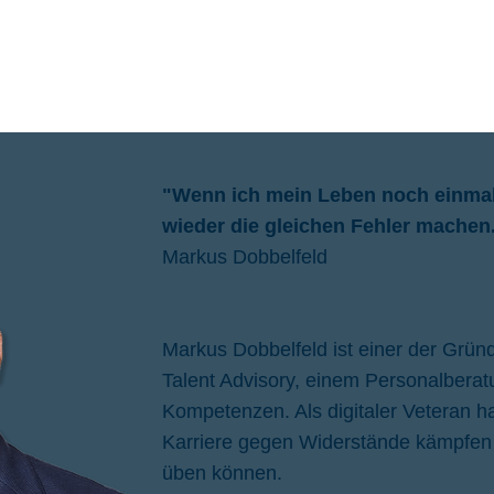
"Wenn ich mein Leben noch einmal
wieder die gleichen Fehler machen
Markus Dobbelfeld
Markus Dobbelfeld ist einer der Gründ
Talent Advisory, einem Personalberat
Kompetenzen. Als digitaler Veteran h
Karriere gegen Widerstände kämpfen
üben können.