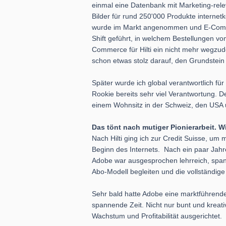
einmal eine Datenbank mit Marketing-rel
Bilder für rund 250'000 Produkte internet
wurde im Markt angenommen und E-Commer
Shift geführt, in welchem Bestellungen vo
Commerce für Hilti ein nicht mehr wegzude
schon etwas stolz darauf, den Grundstein
Später wurde ich global verantwortlich fü
Rookie bereits sehr viel Verantwortung. De
einem Wohnsitz in der Schweiz, den US
Das tönt nach mutiger Pionierarbeit. W
Nach Hilti ging ich zur Credit Suisse, um 
Beginn des Internets. Nach ein paar Jahre
Adobe war ausgesprochen lehrreich, span
Abo-Modell begleiten und die vollständi
Sehr bald hatte Adobe eine marktführende
spannende Zeit. Nicht nur bunt und kreat
Wachstum und Profitabilität ausgerichtet.