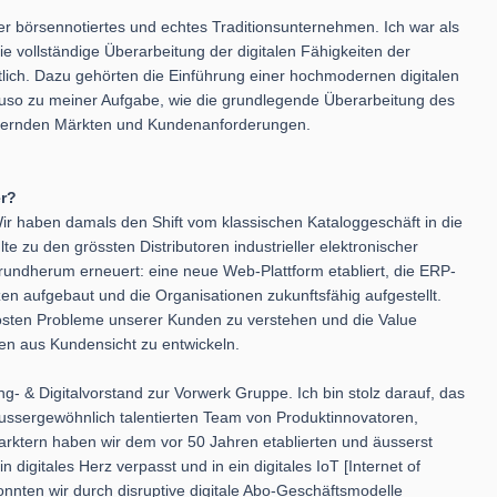
er börsennotiertes und echtes Traditionsunternehmen. Ich war als
ie vollständige Überarbeitung der digitalen Fähigkeiten der
tlich. Dazu gehörten die Einführung einer hochmodernen digitalen
so zu meiner Aufgabe, wie die grundlegende Überarbeitung des
ndernden Märkten und Kundenanforderungen.
er?
 Wir haben damals den Shift vom klassischen Kataloggeschäft in die
lte zu den grössten Distributoren industrieller elektronischer
undherum erneuert: eine neue Web-Plattform etabliert, die ERP-
en aufgebaut und die Organisationen zukunftsfähig aufgestellt.
lösten Probleme unserer Kunden zu verstehen und die Value
en aus Kundensicht zu entwickeln.
ng- & Digitalvorstand zur Vorwerk Gruppe. Ich bin stolz darauf, das
 aussergewöhnlich talentierten Team von Produktinnovatoren,
rktern haben wir dem vor 50 Jahren etablierten und äusserst
digitales Herz verpasst und in ein digitales IoT [Internet of
nten wir durch disruptive digitale Abo-Geschäftsmodelle