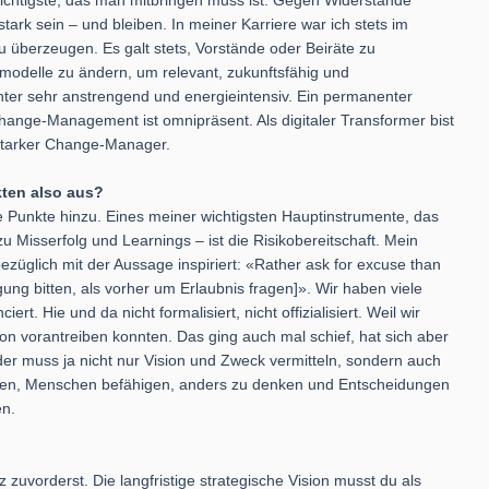
 wichtigste, das man mitbringen muss ist: Gegen Widerstände
k sein – und bleiben. In meiner Karriere war ich stets im
u überzeugen. Es galt stets, Vorstände oder Beiräte zu
modelle zu ändern, um relevant, zukunftsfähig und
unter sehr anstrengend und energieintensiv. Ein permanenter
ge-Management ist omnipräsent. Als digitaler Transformer bist
sstarker Change-Manager.
ten also aus?
e Punkte hinzu. Eines meiner wichtigsten Hauptinstrumente, das
 Misserfolg und Learnings – ist die Risikobereitschaft. Mein
züglich mit der Aussage inspiriert: «Rather ask for excuse than
ung bitten, als vorher um Erlaubnis fragen]». Wir haben viele
iert. Hie und da nicht formalisiert, nicht offizialisiert. Weil wir
ion vorantreiben konnten. Das ging auch mal schief, hat sich aber
ader muss ja nicht nur Vision und Zweck vermitteln, sondern auch
en, Menschen befähigen, anders zu denken und Entscheidungen
en.
nz zuvorderst. Die langfristige strategische Vision musst du als