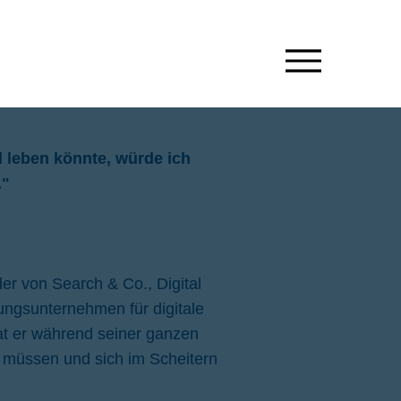
 leben könnte, würde ich
."
er von Search & Co., Digital
ungsunternehmen für digitale
at er während seiner ganzen
 müssen und sich im Scheitern