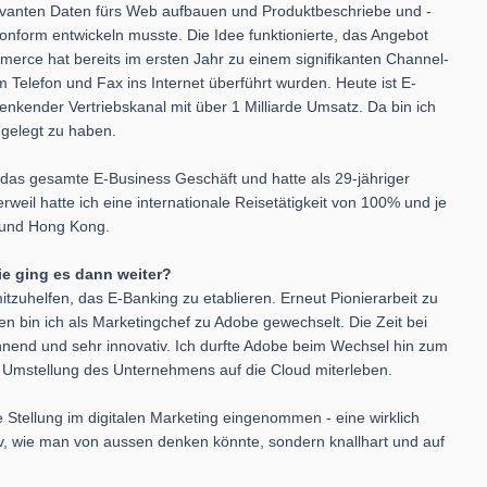
evanten Daten fürs Web aufbauen und Produktbeschriebe und -
konform entwickeln musste. Die Idee funktionierte, das Angebot
ce hat bereits im ersten Jahr zu einem signifikanten Channel-
m Telefon und Fax ins Internet überführt wurden. Heute ist E-
nkender Vertriebskanal mit über 1 Milliarde Umsatz. Da bin ich
 gelegt zu haben.
r das gesamte E-Business Geschäft und hatte als 29-jähriger
rweil hatte ich eine internationale Reisetätigkeit von 100% und je
A und Hong Kong.
ie ging es dann weiter?
mitzuhelfen, das E-Banking zu etablieren. Erneut Pionierarbeit zu
n bin ich als Marketingchef zu Adobe gewechselt. Die Zeit bei
nend und sehr innovativ. Ich durfte Adobe beim Wechsel hin zum
ge Umstellung des Unternehmens auf die Cloud miterleben.
 Stellung im digitalen Marketing eingenommen - eine wirklich
iv, wie man von aussen denken könnte, sondern knallhart und auf