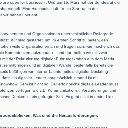
We are open for business!». Und am 16. März hat der Bundesrat die
eriegelt. Eine Hiobsbotschaft für ein Start-up in der
 wir haben überlebt.
dvisory nennen und Organisationen unterschiedlicher Reifegrade
tzt. Wir sind gestartet, um im ersten Schritt zu helfen, den
stehen viele Organisationen an und fragen sich, wie mache ich das
igitale Kompetenzen aufzubauen – und dort helfen wir mit zwei
 mit der Rekrutierung digitaler Führungskräften aus dem Markt,
tise mitbringen und im digitalen Wandel bestenfalls bereits die
ts befähigen wir interne Talente mittels digitaler Upskilling-
 dass ein digitaler Leader hauptsächlich jemand ist mit
Know-how. Dem ist nicht so. Der erfolgreiche digitale Leader muss
etenzen verfügen wie z.B. Kommunikations-, Veränderungs- und
ches Denken ist ein gefragter Skill. Es geht nicht in erster Linie
e zurückblicken. Was sind die Herausforderungen,